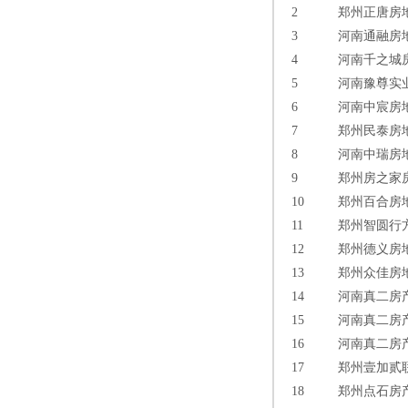
2
郑州正唐房
3
河南通融房
4
河南千之城
5
河南豫尊实
6
河南中宸房
7
郑州民泰房
8
河南中瑞房
9
郑州房之家
10
郑州百合房
11
郑州智圆行
12
郑州德义房
13
郑州众佳房
14
河南真二房
15
河南真二房
16
河南真二房
17
郑州壹加贰
18
郑州点石房