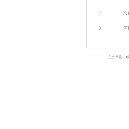
2
河
3
河
主办单位：郑州市